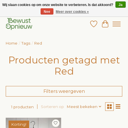
Wij slaan cookies op om onze website te verbeteren. Is dat akkoord?
Ja
Nee
Meer over cookies »
Wij bieden het grootste aanbod in betaalbare kinderkleding!
Verlanglijst
Winkelw
Home
/
Tags
/
Red
Producten getagd met
Red
Filters weergeven
Sorteren op
Meest bekeken
1 producten
Korting!