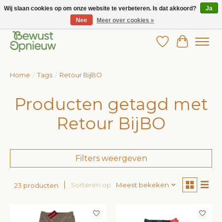
Wij slaan cookies op om onze website te verbeteren. Is dat akkoord?
Ja
Nee
Meer over cookies »
Wij bieden het grootste aanbod in betaalbare kinderkleding!
Verlanglijst
Winkelw
Home
/
Tags
/
Retour BijBO
Producten getagd met
Retour BijBO
Filters weergeven
Sorteren op
Meest bekeken
23 producten