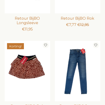
Retour BijBO
Retour BijBO Rok
Longsleeve
€7,77
€12,95
€11,95
Korting!