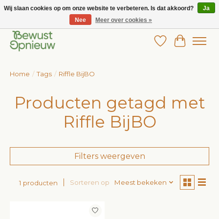
Wij slaan cookies op om onze website te verbeteren. Is dat akkoord?
Ja
Nee
Meer over cookies »
Wij bieden het grootste aanbod in betaalbare kinderkleding!
Verlanglijst
Winkelw
Home
/
Tags
/
Riffle BijBO
Producten getagd met
Riffle BijBO
Filters weergeven
Sorteren op
Meest bekeken
1 producten