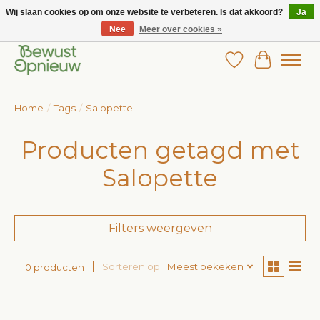
Wij slaan cookies op om onze website te verbeteren. Is dat akkoord?
Ja
Nee
Meer over cookies »
Wij bieden het grootste aanbod in betaalbare kinderkleding!
Verlanglijst
Winkelw
Home
/
Tags
/
Salopette
Producten getagd met
Salopette
Filters weergeven
Sorteren op
Meest bekeken
0 producten