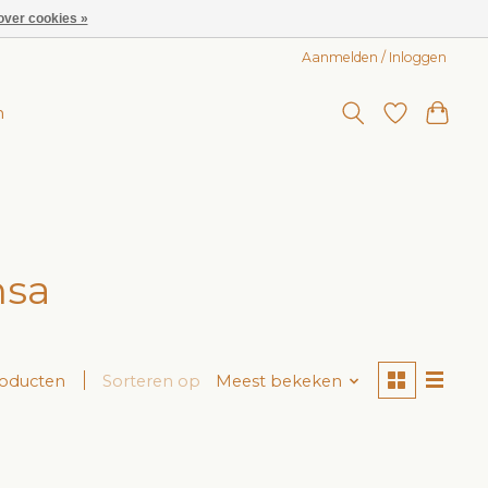
over cookies »
Aanmelden / Inloggen
n
nsa
roducten
Sorteren op
Meest bekeken