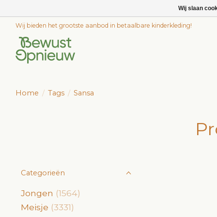
Wij slaan coo
Wij bieden het grootste aanbod in betaalbare kinderkleding!
Home
/
Tags
/
Sansa
Pr
Categorieën
Jongen
(1564)
Meisje
(3331)