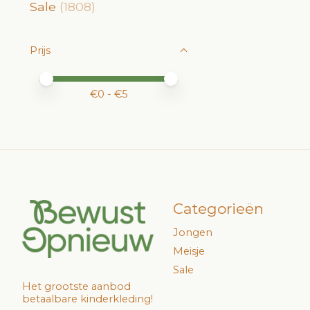
Sale
(1808)
Prijs
Minimale prijswaarde
Price maximum value
€
0
- €
5
Categorieën
Jongen
Meisje
Sale
Het grootste aanbod
betaalbare kinderkleding!