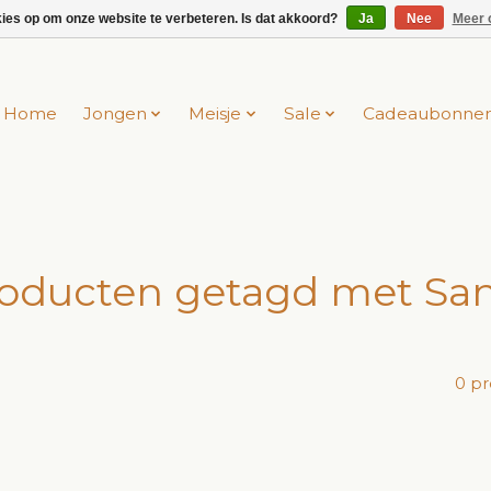
kies op om onze website te verbeteren. Is dat akkoord?
Ja
Nee
Meer 
Home
Jongen
Meisje
Sale
Cadeaubonne
oducten getagd met Sa
0 p