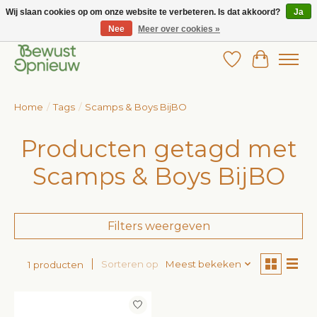
Wij slaan cookies op om onze website te verbeteren. Is dat akkoord?
Ja
Nee
Meer over cookies »
Wij bieden het grootste aanbod in betaalbare kinderkleding!
Verlanglijst
Winkelw
Home
/
Tags
/
Scamps & Boys BijBO
Producten getagd met
Scamps & Boys BijBO
Filters weergeven
Sorteren op
Meest bekeken
1 producten