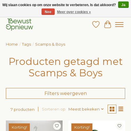
Wij slaan cookies op om onze website te verbeteren. Is dat akkoord?
Ja
Nee
Meer over cookies »
Wij bieden het grootste aanbod in betaalbare kinderkleding!
Verlanglijst
Winkelw
Home
/
Tags
/
Scamps & Boys
Producten getagd met
Scamps & Boys
Filters weergeven
Sorteren op
Meest bekeken
7 producten
Korting!
Korting!