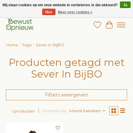
Wij slaan cookies op om onze website te verbeteren. Is dat akkoord?
Ja
Nee
Meer over cookies »
Wij bieden het grootste aanbod in betaalbare kinderkleding!
Verlanglijst
Winkelw
Home
/
Tags
/
Sever In BijBO
Producten getagd met
Sever In BijBO
Filters weergeven
Sorteren op
Meest bekeken
1 producten