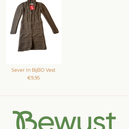
Sever In BijBO Vest
€9,95