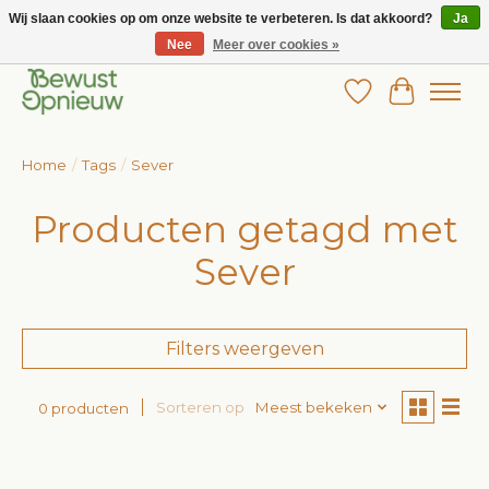
Wij slaan cookies op om onze website te verbeteren. Is dat akkoord?
Ja
Nee
Meer over cookies »
Wij bieden het grootste aanbod in betaalbare kinderkleding!
Verlanglijst
Winkelw
Home
/
Tags
/
Sever
Producten getagd met
Sever
Filters weergeven
Sorteren op
Meest bekeken
0 producten