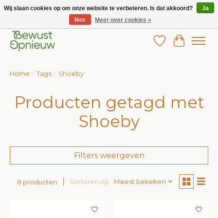
Wij slaan cookies op om onze website te verbeteren. Is dat akkoord?
Ja
Nee
Meer over cookies »
Wij bieden het grootste aanbod in betaalbare kinderkleding!
Verlanglijst
Winkelw
Home
/
Tags
/
Shoeby
Producten getagd met
Shoeby
Filters weergeven
Sorteren op
Meest bekeken
8 producten