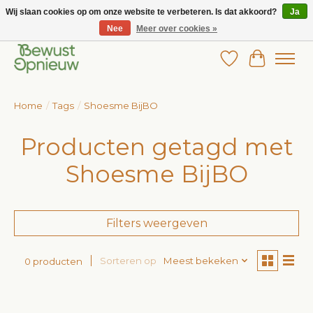
Wij slaan cookies op om onze website te verbeteren. Is dat akkoord?
Ja
Nee
Meer over cookies »
Wij bieden het grootste aanbod in betaalbare kinderkleding!
Verlanglijst
Winkelw
Home
/
Tags
/
Shoesme BijBO
Producten getagd met
Shoesme BijBO
Filters weergeven
Sorteren op
Meest bekeken
0 producten