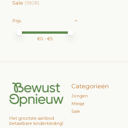
Sale
(1808)
Prijs
Minimale prijswaarde
Price maximum value
€
0
- €
5
Categorieën
Jongen
Meisje
Sale
Het grootste aanbod
betaalbare kinderkleding!