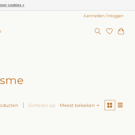
over cookies »
Aanmelden / Inloggen
n
esme
roducten
Sorteren op
Meest bekeken