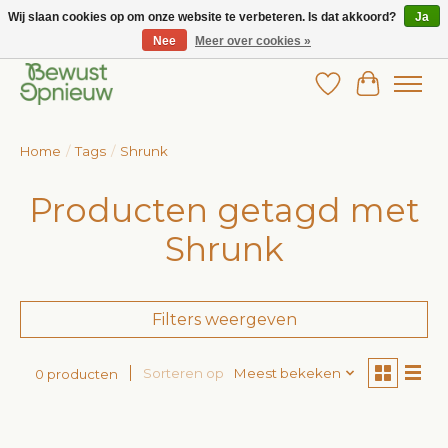
Wij slaan cookies op om onze website te verbeteren. Is dat akkoord?
Ja
Nee
Meer over cookies »
Wij bieden het grootste aanbod in betaalbare kinderkleding!
Verlanglijst
Winkelw
Home
/
Tags
/
Shrunk
Producten getagd met
Shrunk
Filters weergeven
Sorteren op
Meest bekeken
0 producten