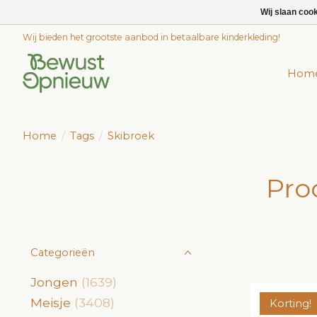
Wij slaan coo
Wij bieden het grootste aanbod in betaalbare kinderkleding!
Hom
Home
/
Tags
/
Skibroek
Pro
Categorieën
Jongen
(1639)
Meisje
(3408)
Korting!