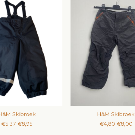
H&M Skibroek
H&M Skibroek
€5,37
€8,95
€4,80
€8,00