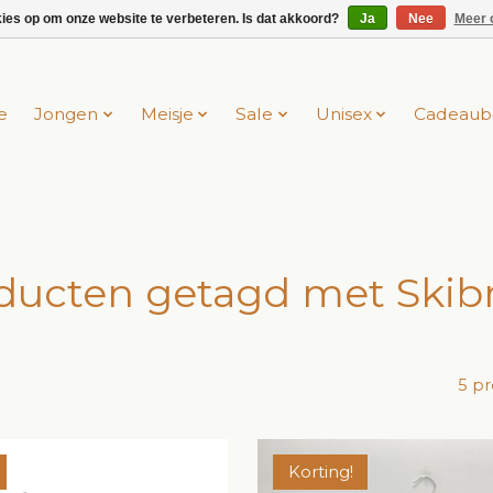
kies op om onze website te verbeteren. Is dat akkoord?
Ja
Nee
Meer 
e
Jongen
Meisje
Sale
Unisex
Cadeaub
ducten getagd met Skib
5 p
Korting!