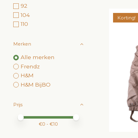
92
104
Korting!
110
Merken
Alle merken
Frendz
H&M
H&M BijBO
Prijs
Minimale prijswaarde
Price maximum value
€
0
- €
10