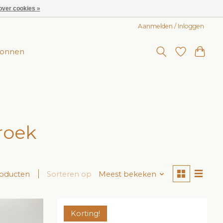
over cookies »
Aanmelden / Inloggen
onnen
roek
roducten
Sorteren op
Meest bekeken
Korting!