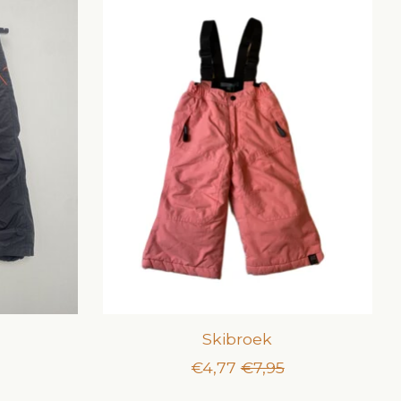
Skibroek
€4,77
€7,95