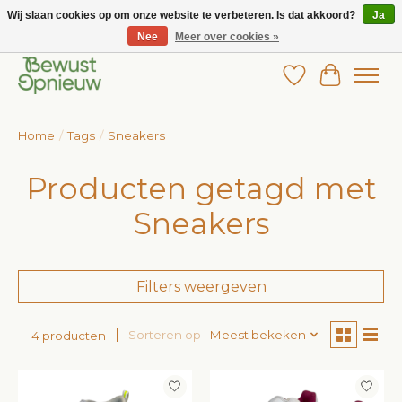
Wij slaan cookies op om onze website te verbeteren. Is dat akkoord?
Ja
Nee
Meer over cookies »
Wij bieden het grootste aanbod in betaalbare kinderkleding!
Verlanglijst
Winkelw
Home
/
Tags
/
Sneakers
Producten getagd met
Sneakers
Filters weergeven
Sorteren op
Meest bekeken
4 producten