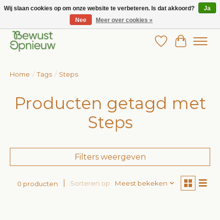
Wij slaan cookies op om onze website te verbeteren. Is dat akkoord?
Ja
Nee
Meer over cookies »
Wij bieden het grootste aanbod in betaalbare kinderkleding!
Verlanglijst
Winkelw
Home
/
Tags
/
Steps
Producten getagd met
Steps
Filters weergeven
Sorteren op
Meest bekeken
0 producten