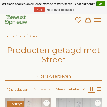
Wij slaan cookies op om onze website te verbeteren. Is dat akkoord?
Ja
Nee
Meer over cookies »
Wij bieden het grootste aanbod in betaalbare kinderkleding!
Verlanglijst
Winkelw
Home
/
Tags
/
Street
Producten getagd met
Street
Filters weergeven
Sorteren op
Meest bekeken
10 producten
Korting!