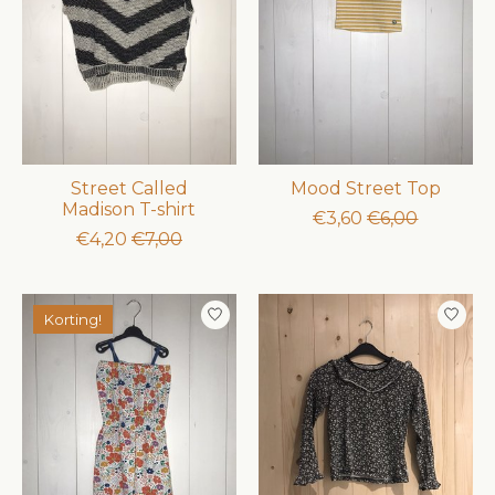
Street Called
Mood Street Top
Madison T-shirt
€3,60
€6,00
€4,20
€7,00
Korting!