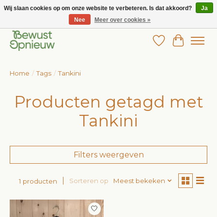
Wij slaan cookies op om onze website te verbeteren. Is dat akkoord?
Ja
Nee
Meer over cookies »
Wij bieden het grootste aanbod in betaalbare kinderkleding!
Verlanglijst
Winkelw
Home
/
Tags
/
Tankini
Producten getagd met
Tankini
Filters weergeven
Sorteren op
Meest bekeken
1 producten