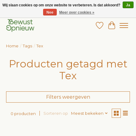
Wij slaan cookies op om onze website te verbeteren. Is dat akkoord?
Ja
Nee
Meer over cookies »
Wij bieden het grootste aanbod in betaalbare kinderkleding!
Verlanglijst
Winkelw
Home
/
Tags
/
Tex
Producten getagd met
Tex
Filters weergeven
Sorteren op
Meest bekeken
0 producten