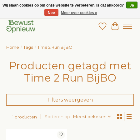
Wij slaan cookies op om onze website te verbeteren. Is dat akkoord?
Ja
Nee
Meer over cookies »
Wij bieden het grootste aanbod in betaalbare kinderkleding!
Verlanglijst
Winkelw
Home
/
Tags
/
Time 2 Run BijBO
Producten getagd met
Time 2 Run BijBO
Filters weergeven
Sorteren op
Meest bekeken
1 producten