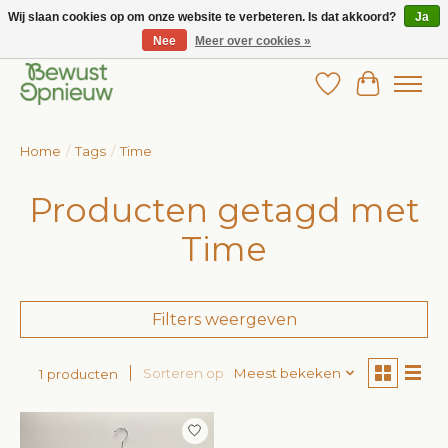
Wij slaan cookies op om onze website te verbeteren. Is dat akkoord?
Ja
Nee
Meer over cookies »
Wij bieden het grootste aanbod in betaalbare kinderkleding!
Verlanglijst
Winkelw
Home
/
Tags
/
Time
Producten getagd met
Time
Filters weergeven
Sorteren op
Meest bekeken
1 producten