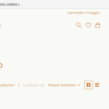
over cookies »
Aanmelden / Inloggen
n
o
roducten
Sorteren op
Meest bekeken