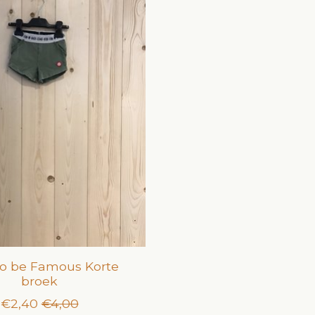
to be Famous Korte
broek
€2,40
€4,00