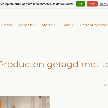
kies op om onze website te verbeteren. Is dat akkoord?
Ja
Nee
Meer 
Home
Jongen
Meisje
Sale
Cadeaubonne
Producten getagd met t
1 p