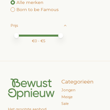
Alle merken
Born to be Famous
Prijs
Minimale prijswaarde
Price maximum value
€
0
- €
5
Categorieën
Jongen
Meisje
Sale
Het grootste aanbod