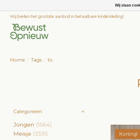
Wij slaan coo
Wij bieden het grootste aanbod in betaalbare kinderkleding!
Home
/
Tags
/
to
Categorieën
Jongen
(1564)
Meisje
(3331)
Korting!