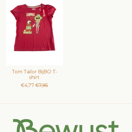
Tom Tailor BijBO T-
shirt
€4,77
€7,95