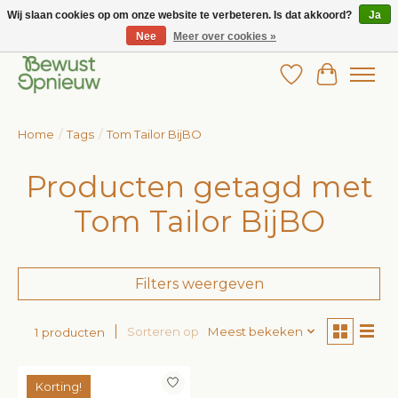
Wij slaan cookies op om onze website te verbeteren. Is dat akkoord?
Ja
Nee
Meer over cookies »
Wij bieden het grootste aanbod in betaalbare kinderkleding!
Verlanglijst
Winkelw
Home
/
Tags
/
Tom Tailor BijBO
Producten getagd met
Tom Tailor BijBO
Filters weergeven
Sorteren op
Meest bekeken
1 producten
Korting!