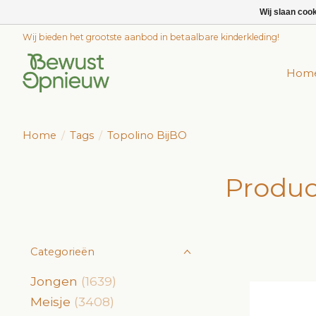
Wij slaan coo
Wij bieden het grootste aanbod in betaalbare kinderkleding!
Hom
Home
/
Tags
/
Topolino BijBO
Produc
Categorieën
Jongen
(1639)
Meisje
(3408)