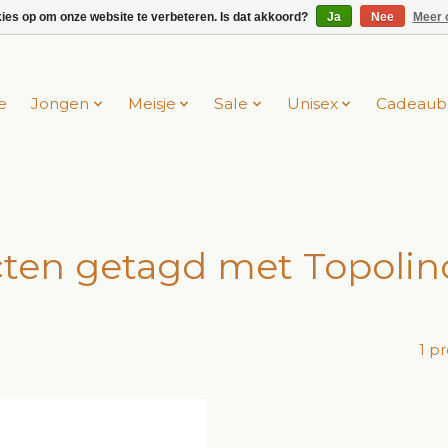
kies op om onze website te verbeteren. Is dat akkoord?
Ja
Nee
Meer 
e
Jongen
Meisje
Sale
Unisex
Cadeaub
ten getagd met Topolin
1 p