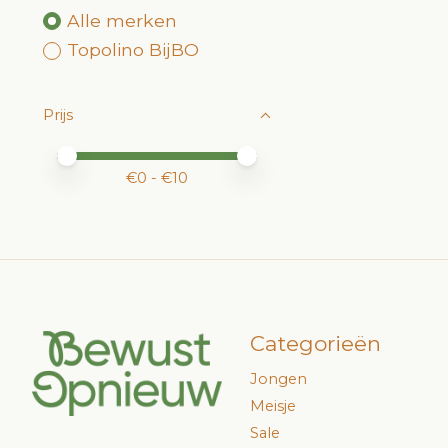
Alle merken
Topolino BijBO
Prijs
Minimale prijswaarde
Price maximum value
€
0
- €
10
Categorieën
Jongen
Meisje
Sale