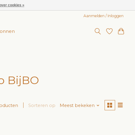
over cookies »
Aanmelden / Inloggen
onnen
o BijBO
roducten
Sorteren op
Meest bekeken