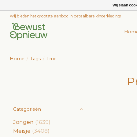
Wij slaan coo
Wij bieden het grootste aanbod in betaalbare kinderkleding!
Hom
Home
/
Tags
/
True
P
Categorieën
Jongen
(1639)
Meisje
(3408)