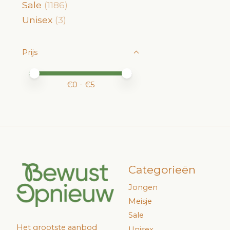
Sale
(1186)
Unisex
(3)
Prijs
Minimale prijswaarde
Price maximum value
€
0
- €
5
Categorieën
Jongen
Meisje
Sale
Het grootste aanbod
Unisex