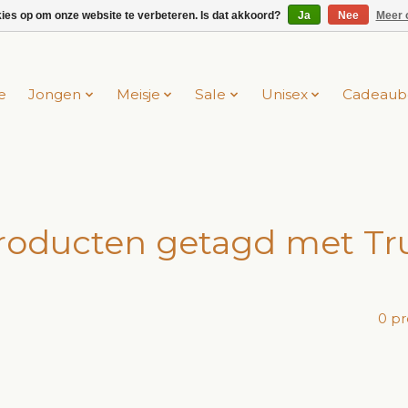
kies op om onze website te verbeteren. Is dat akkoord?
Ja
Nee
Meer 
e
Jongen
Meisje
Sale
Unisex
Cadeaub
roducten getagd met Tr
0 p