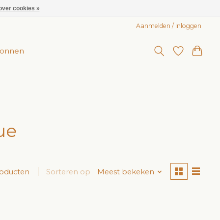
over cookies »
Aanmelden / Inloggen
onnen
ue
roducten
Sorteren op
Meest bekeken