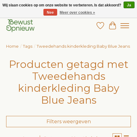
Wij slaan cookies op om onze website te verbeteren. Is dat akkoord?
Ja
Nee
Meer over cookies »
Wij bieden het grootste aanbod in betaalbare kinderkleding!
Verlanglijst
Winkelw
Home
/
Tags
/
Tweedehands kinderkleding Baby Blue Jeans
Producten getagd met
Tweedehands
kinderkleding Baby
Blue Jeans
Filters weergeven