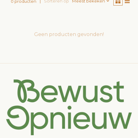
Sorteren op
Meest bekeken
0 producten
Geen producten gevonden!