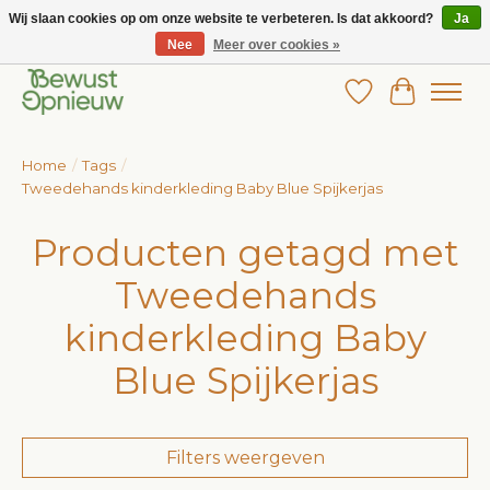
Wij slaan cookies op om onze website te verbeteren. Is dat akkoord?
Ja
Nee
Meer over cookies »
Wij bieden het grootste aanbod in betaalbare kinderkleding!
Verlanglijst
Winkelw
Home
/
Tags
/
Tweedehands kinderkleding Baby Blue Spijkerjas
Producten getagd met
Tweedehands
kinderkleding Baby
Blue Spijkerjas
Filters weergeven