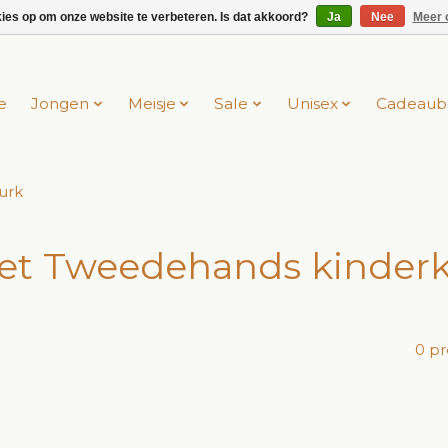
kies op om onze website te verbeteren. Is dat akkoord?
Ja
Nee
Meer 
e
Jongen
Meisje
Sale
Unisex
Cadeaub
urk
t Tweedehands kinderk
0 p