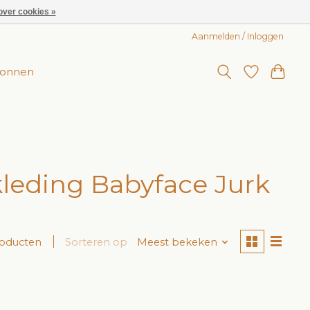
over cookies »
Aanmelden / Inloggen
onnen
leding Babyface Jurk
roducten
Sorteren op
Meest bekeken