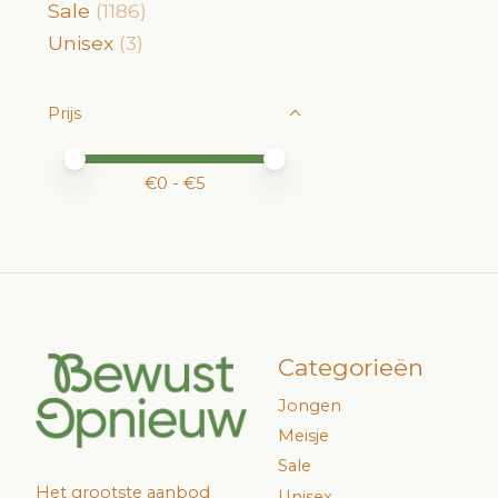
Sale
(1186)
Unisex
(3)
Prijs
Minimale prijswaarde
Price maximum value
€
0
- €
5
Categorieën
Jongen
Meisje
Sale
Het grootste aanbod
Unisex