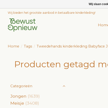
Wij slaan coo
Wij bieden het grootste aanbod in betaalbare kinderkleding!
Hom
Home
/
Tags
/
Tweedehands kinderkleding Babyface J
Producten getagd me
Categorieën
Jongen
(1639)
Meisje
(3408)