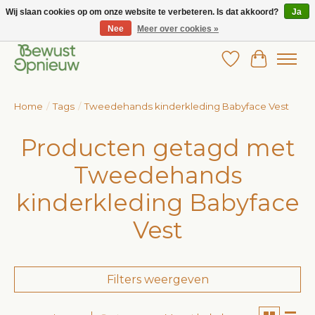
Wij slaan cookies op om onze website te verbeteren. Is dat akkoord?
Ja
Nee
Meer over cookies »
Wij bieden het grootste aanbod in betaalbare kinderkleding!
Verlanglijst
Winkelw
Home
/
Tags
/
Tweedehands kinderkleding Babyface Vest
Producten getagd met
Tweedehands
kinderkleding Babyface
Vest
Filters weergeven