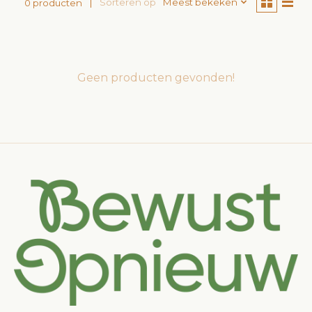
Sorteren op
Meest bekeken
0 producten
Geen producten gevonden!