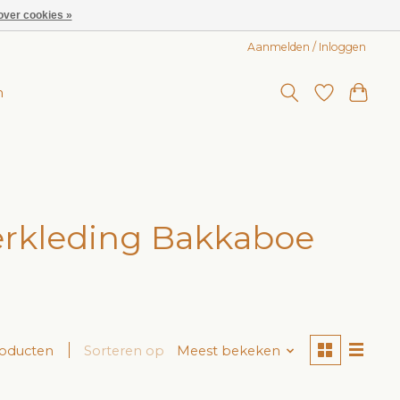
over cookies »
Aanmelden / Inloggen
n
rkleding Bakkaboe
roducten
Sorteren op
Meest bekeken