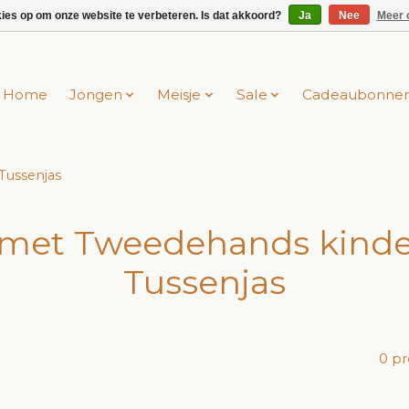
kies op om onze website te verbeteren. Is dat akkoord?
Ja
Nee
Meer 
Home
Jongen
Meisje
Sale
Cadeaubonne
Tussenjas
 met Tweedehands kinde
Tussenjas
0 p