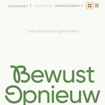
Sorteren op
Meest bekeken
0 producten
Geen producten gevonden!