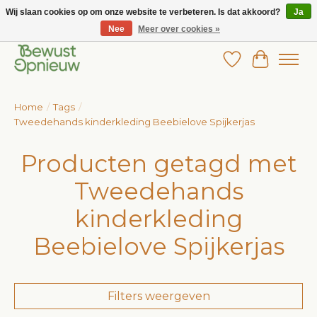
Wij slaan cookies op om onze website te verbeteren. Is dat akkoord?
Ja
Nee
Meer over cookies »
Wij bieden het grootste aanbod in betaalbare kinderkleding!
Verlanglijst
Winkelw
Home
/
Tags
/
Tweedehands kinderkleding Beebielove Spijkerjas
Producten getagd met
Tweedehands
kinderkleding
Beebielove Spijkerjas
Filters weergeven