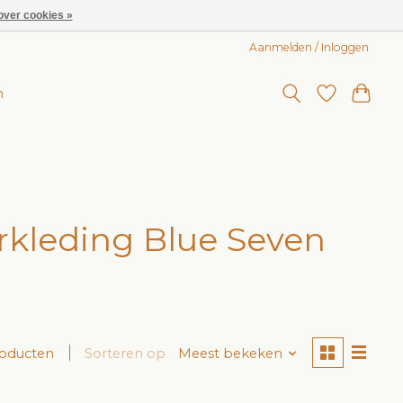
over cookies »
Aanmelden / Inloggen
n
kleding Blue Seven
roducten
Sorteren op
Meest bekeken