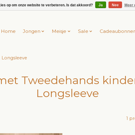
kies op om onze website te verbeteren. Is dat akkoord?
Ja
Nee
Meer 
Home
Jongen
Meisje
Sale
Cadeaubonne
 Longsleeve
met Tweedehands kinder
Longsleeve
1 p