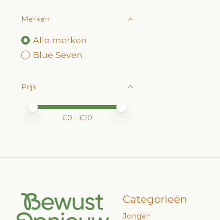
Merken
Alle merken
Blue Seven
Prijs
Minimale prijswaarde
Price maximum value
€
0
- €
10
Categorieën
Jongen