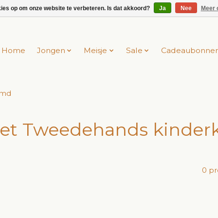
kies op om onze website te verbeteren. Is dat akkoord?
Ja
Nee
Meer 
Home
Jongen
Meisje
Sale
Cadeaubonne
emd
et Tweedehands kinder
0 p