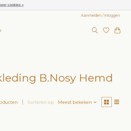
over cookies »
Aanmelden / Inloggen
n
kleding B.Nosy Hemd
roducten
Sorteren op
Meest bekeken