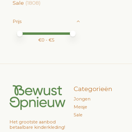
Sale
(1808)
Prijs
Minimale prijswaarde
Price maximum value
€
0
- €
5
Categorieën
Jongen
Meisje
Sale
Het grootste aanbod
betaalbare kinderkleding!