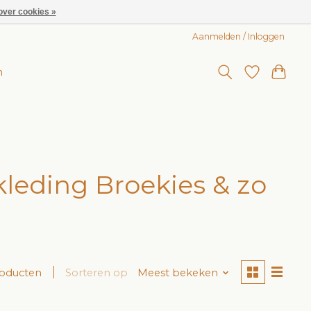
over cookies »
Aanmelden / Inloggen
n
eding Broekies & zo
roducten
Sorteren op
Meest bekeken