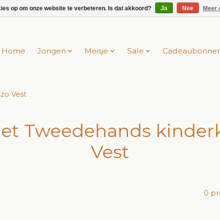
kies op om onze website te verbeteren. Is dat akkoord?
Ja
Nee
Meer 
Home
Jongen
Meisje
Sale
Cadeaubonne
zo Vest
et Tweedehands kinderkl
Vest
0 p