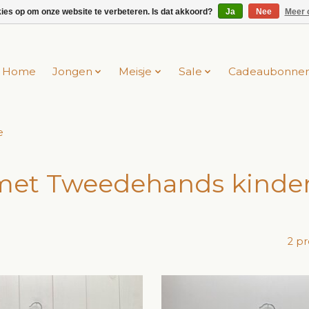
kies op om onze website te verbeteren. Is dat akkoord?
Ja
Nee
Meer 
Home
Jongen
Meisje
Sale
Cadeaubonne
e
met Tweedehands kinder
2 p