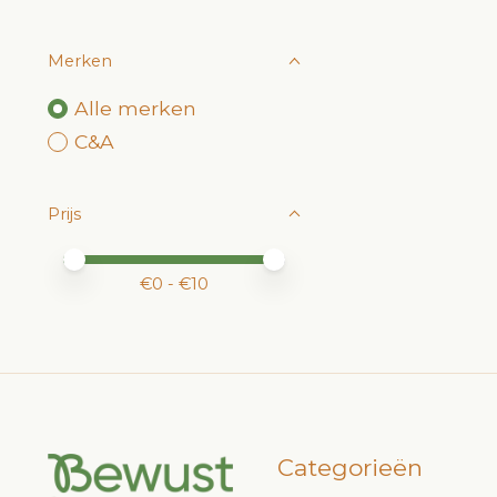
Merken
Alle merken
C&A
Prijs
Minimale prijswaarde
Price maximum value
€
0
- €
10
Categorieën