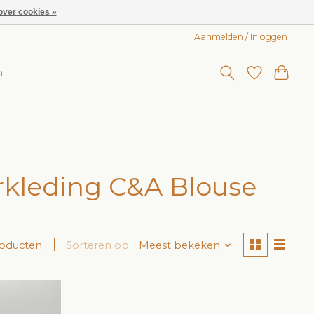
over cookies »
Aanmelden / Inloggen
n
kleding C&A Blouse
roducten
Sorteren op
Meest bekeken