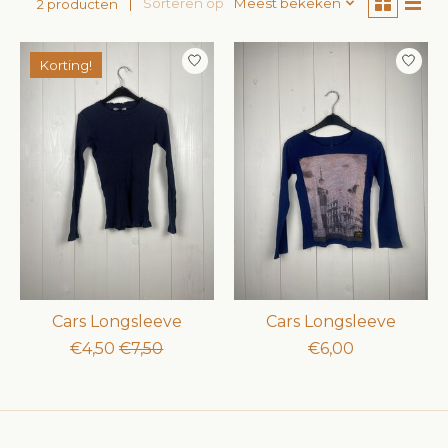
Sorteren op
Meest bekeken
2 producten
Korting!
Cars Longsleeve
Cars Longsleeve
€4,50
€7,50
€6,00