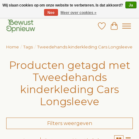
Wij slaan cookies op om onze website te verbeteren. Is dat akkoord?
Ja
Nee
Meer over cookies »
Wij bieden het grootste aanbod in betaalbare kinderkleding!
Verlanglijst
Winkelw
Home
/
Tags
/
Tweedehands kinderkleding Cars Longsleeve
Producten getagd met
Tweedehands
kinderkleding Cars
Longsleeve
Filters weergeven