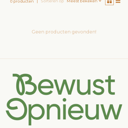
Sorteren op
Meest bekeken
0 producten
Geen producten gevonden!