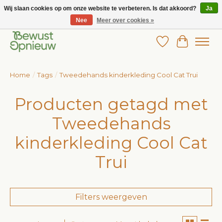
Wij slaan cookies op om onze website te verbeteren. Is dat akkoord?
Ja
Nee
Meer over cookies »
Wij bieden het grootste aanbod in betaalbare kinderkleding!
Verlanglijst
Winkelw
Home
/
Tags
/
Tweedehands kinderkleding Cool Cat Trui
Producten getagd met
Tweedehands
kinderkleding Cool Cat
Trui
Filters weergeven