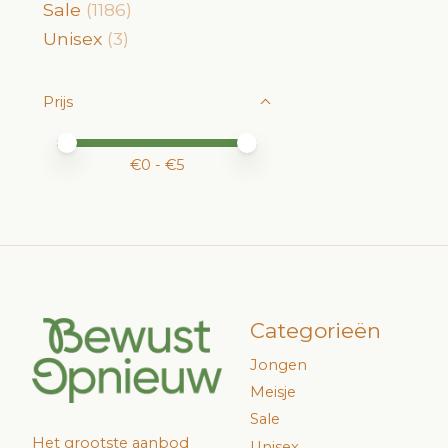
Sale
(1186)
Unisex
(3)
Prijs
Minimale prijswaarde
Price maximum value
€
0
- €
5
Categorieën
Jongen
Meisje
Sale
Het grootste aanbod
Unisex