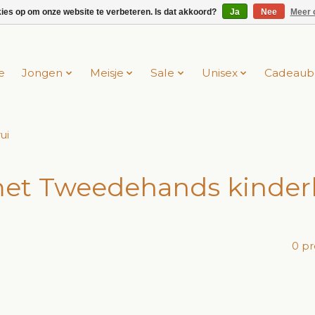
kies op om onze website te verbeteren. Is dat akkoord?
Ja
Nee
Meer 
e
Jongen
Meisje
Sale
Unisex
Cadeaub
ui
et Tweedehands kinderkl
0 p