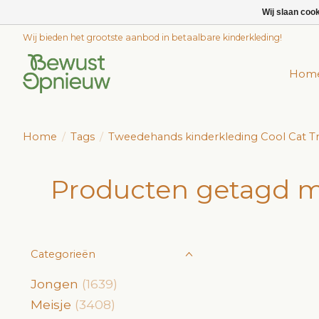
Wij slaan coo
Wij bieden het grootste aanbod in betaalbare kinderkleding!
Hom
Home
/
Tags
/
Tweedehands kinderkleding Cool Cat Tr
Producten getagd m
Categorieën
Jongen
(1639)
Meisje
(3408)