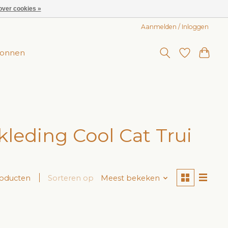
over cookies »
Aanmelden / Inloggen
onnen
eding Cool Cat Trui
roducten
Sorteren op
Meest bekeken