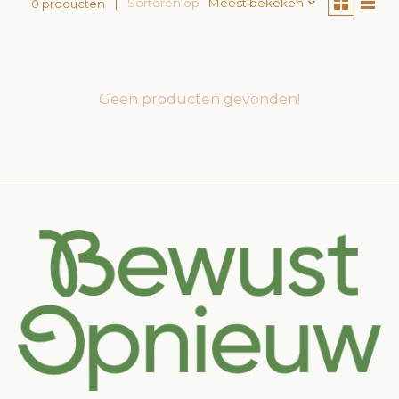
Sorteren op
Meest bekeken
0 producten
Geen producten gevonden!