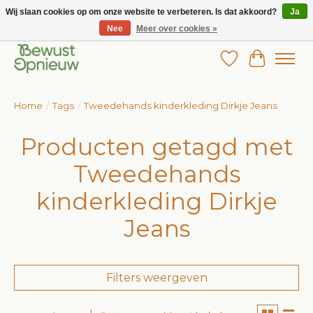
Wij slaan cookies op om onze website te verbeteren. Is dat akkoord?
Ja
Nee
Meer over cookies »
Wij bieden het grootste aanbod in betaalbare kinderkleding!
Verlanglijst
Winkelw
Home
/
Tags
/
Tweedehands kinderkleding Dirkje Jeans
Producten getagd met
Tweedehands
kinderkleding Dirkje
Jeans
Filters weergeven