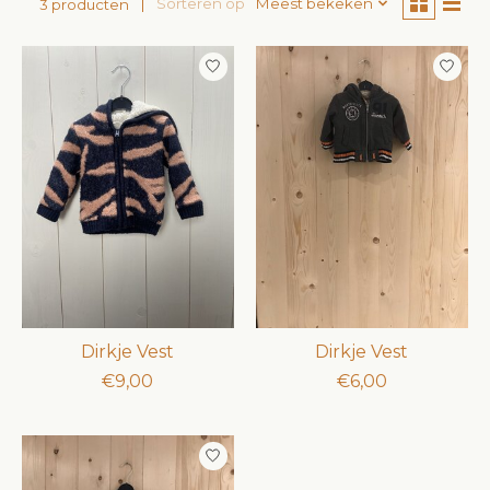
Sorteren op
Meest bekeken
3 producten
Dirkje Vest
Dirkje Vest
€9,00
€6,00