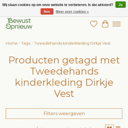
Wij slaan cookies op om onze website te verbeteren. Is dat akkoord?
Ja
Nee
Meer over cookies »
Wij bieden het grootste aanbod in betaalbare kinderkleding!
Verlanglijst
Winkelw
Home
/
Tags
/
Tweedehands kinderkleding Dirkje Vest
Producten getagd met
Tweedehands
kinderkleding Dirkje
Vest
Filters weergeven