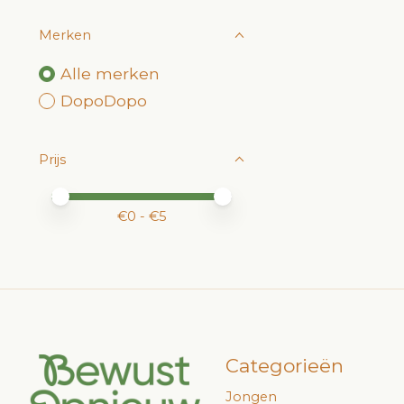
Merken
Alle merken
DopoDopo
Prijs
Minimale prijswaarde
Price maximum value
€
0
- €
5
Categorieën
Jongen