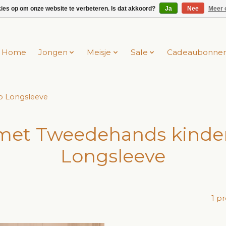
kies op om onze website te verbeteren. Is dat akkoord?
Ja
Nee
Meer 
Home
Jongen
Meisje
Sale
Cadeaubonne
 Longsleeve
 met Tweedehands kinde
Longsleeve
1 p