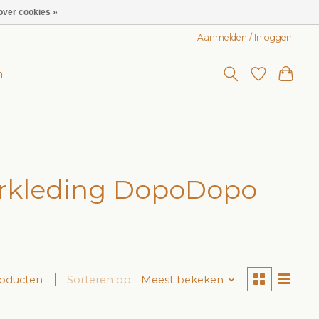
over cookies »
Aanmelden / Inloggen
n
rkleding DopoDopo
roducten
Sorteren op
Meest bekeken