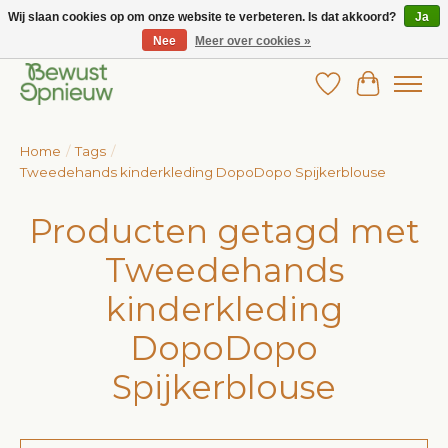
Wij slaan cookies op om onze website te verbeteren. Is dat akkoord?
Ja
Nee
Meer over cookies »
Wij bieden het grootste aanbod in betaalbare kinderkleding!
Verlanglijst
Winkelw
Home
/
Tags
/
Tweedehands kinderkleding DopoDopo Spijkerblouse
Producten getagd met
Tweedehands
kinderkleding
DopoDopo
Spijkerblouse