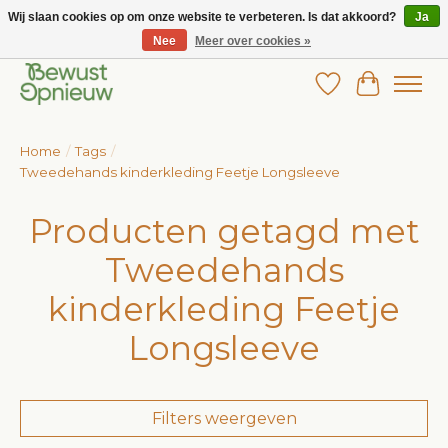
Wij slaan cookies op om onze website te verbeteren. Is dat akkoord?
Ja
Nee
Meer over cookies »
Wij bieden het grootste aanbod in betaalbare kinderkleding!
Verlanglijst
Winkelw
Home
/
Tags
/
Tweedehands kinderkleding Feetje Longsleeve
Producten getagd met
Tweedehands
kinderkleding Feetje
Longsleeve
Filters weergeven