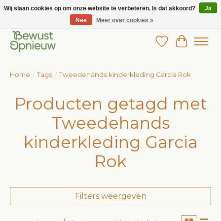
Wij slaan cookies op om onze website te verbeteren. Is dat akkoord?
Ja
Nee
Meer over cookies »
Wij bieden het grootste aanbod in betaalbare kinderkleding!
Verlanglijst
Winkelw
Home
/
Tags
/
Tweedehands kinderkleding Garcia Rok
Producten getagd met
Tweedehands
kinderkleding Garcia
Rok
Filters weergeven