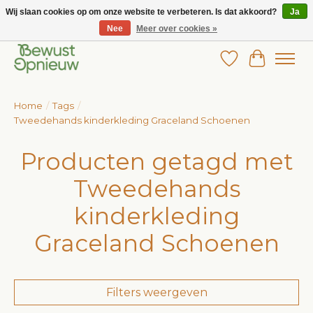
Wij slaan cookies op om onze website te verbeteren. Is dat akkoord?
Ja
Nee
Meer over cookies »
Wij bieden het grootste aanbod in betaalbare kinderkleding!
Verlanglijst
Winkelw
Home
/
Tags
/
Tweedehands kinderkleding Graceland Schoenen
Producten getagd met
Tweedehands
kinderkleding
Graceland Schoenen
Filters weergeven