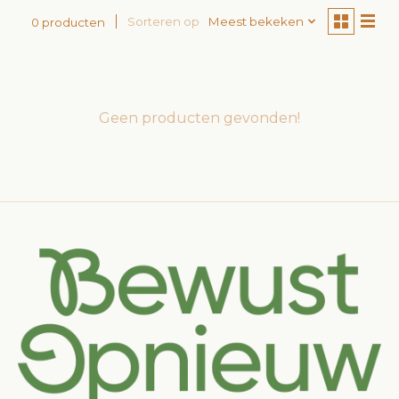
Sorteren op
Meest bekeken
0 producten
Geen producten gevonden!