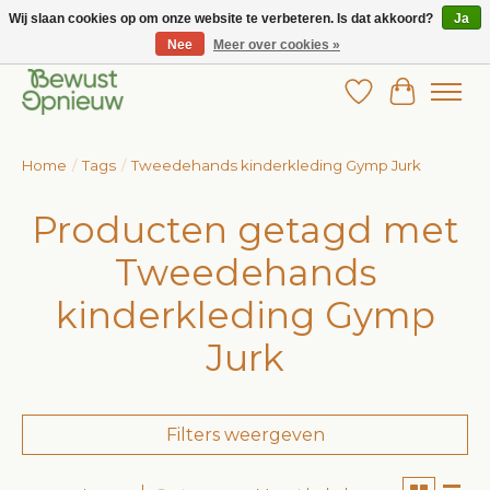
Wij slaan cookies op om onze website te verbeteren. Is dat akkoord?
Ja
Nee
Meer over cookies »
Wij bieden het grootste aanbod in betaalbare kinderkleding!
Verlanglijst
Winkelw
Home
/
Tags
/
Tweedehands kinderkleding Gymp Jurk
Producten getagd met
Tweedehands
kinderkleding Gymp
Jurk
Filters weergeven