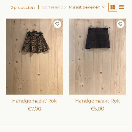
Sorteren op
Meest bekeken
2 producten
Handgemaakt Rok
Handgemaakt Rok
€7,00
€5,00