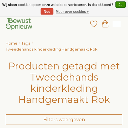
Wij slaan cookies op om onze website te verbeteren. Is dat akkoord?
Ja
Nee
Meer over cookies »
Wij bieden het grootste aanbod in betaalbare kinderkleding!
Verlanglijst
Winkelw
Home
/
Tags
/
Tweedehands kinderkleding Handgemaakt Rok
Producten getagd met
Tweedehands
kinderkleding
Handgemaakt Rok
Filters weergeven