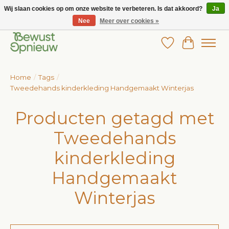
Wij slaan cookies op om onze website te verbeteren. Is dat akkoord?
Ja
Nee
Meer over cookies »
Wij bieden het grootste aanbod in betaalbare kinderkleding!
Verlanglijst
Winkelw
Home
/
Tags
/
Tweedehands kinderkleding Handgemaakt Winterjas
Producten getagd met
Tweedehands
kinderkleding
Handgemaakt
Winterjas