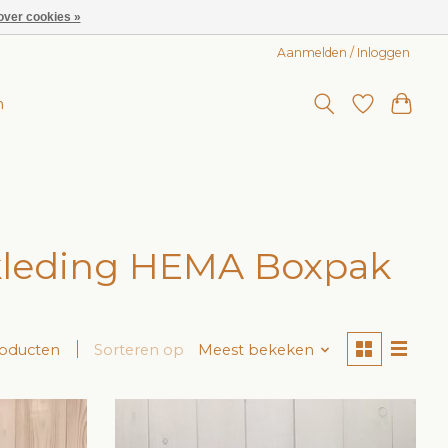
over cookies »
Aanmelden / Inloggen
n
kleding HEMA Boxpak
roducten
Sorteren op
Meest bekeken