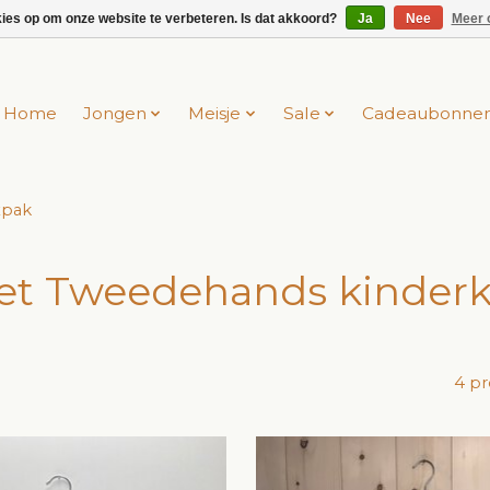
kies op om onze website te verbeteren. Is dat akkoord?
Ja
Nee
Meer 
Home
Jongen
Meisje
Sale
Cadeaubonne
xpak
et Tweedehands kinder
4 p