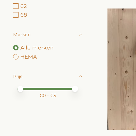
62
68
Merken
Alle merken
HEMA
Prijs
Minimale prijswaarde
Price maximum value
€
0
- €
5