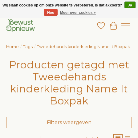
Wij slaan cookies op om onze website te verbeteren. Is dat akkoord?
Ja
Nee
Meer over cookies »
Wij bieden het grootste aanbod in betaalbare kinderkleding!
Verlanglijst
Winkelw
Home
/
Tags
/
Tweedehands kinderkleding Name It Boxpak
Producten getagd met
Tweedehands
kinderkleding Name It
Boxpak
Filters weergeven